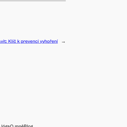
vit: Klíč k prevenci vyhoření
→
Jóga
O mně
Blog