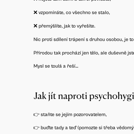
❌ vzpomínáte, co všechno se stalo,
❌ přemýšlíte, jak to vyřešíte.
Nic proti sdílení trápení s druhou osobou, je t
Přírodou tak prochází jen tělo, ale duševně jst
Mysl se toulá a řeší…
Jak jít naproti psychohyg
👉 staňte se jejím pozorovatelem,
👉 buďte tady a teď (pomozte si třeba vědom