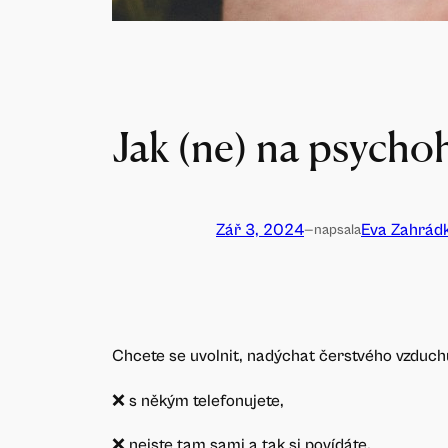
Jak (ne) na psycho
Zář 3, 2024
—
Eva Zahrád
napsala
Chcete se uvolnit, nadýchat čerstvého vzduchu,
❌ s někým telefonujete,
❌ nejste tam sami a tak si povídáte,