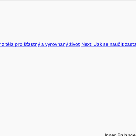
 z těla pro šťastný a vyrovnaný život
Next:
Jak se naučit zasta
Inner Balance