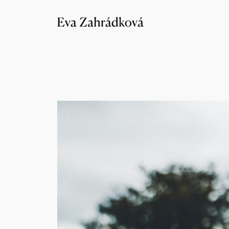
Přeskočit
na
obsah