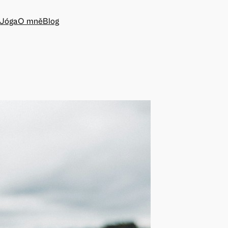
Jóga
O mně
Blog