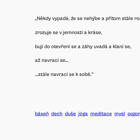
„Někdy vypadá, že se nehýbe a přitom stále ro
zrozuje se v jemnosti a kráse,
bují do otevření se a záhy uvadá a klaní se,
až navrací se…
…stále navrací se k sobě.“
báseň
dech
duše
jóga
meditace
mysl
pozor