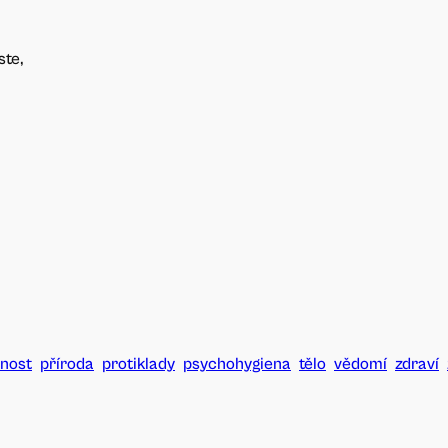
ste,
nost
příroda
protiklady
psychohygiena
tělo
vědomí
zdraví