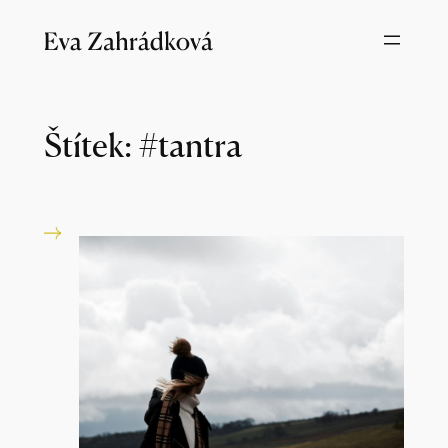
Přeskočit
na
obsah
Štítek:
#tantra