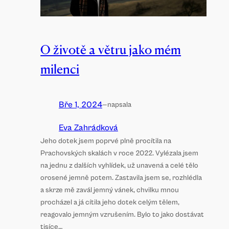
O životě a větru jako mém
milenci
Bře 1, 2024
—
napsala
Eva Zahrádková
Jeho dotek jsem poprvé plně procítila na
Prachovských skalách v roce 2022. Vylézala jsem
na jednu z dalších vyhlídek, už unavená a celé tělo
orosené jemně potem. Zastavila jsem se, rozhlédla
a skrze mě zavál jemný vánek, chvilku mnou
procházel a já cítila jeho dotek celým tělem,
reagovalo jemným vzrušením. Bylo to jako dostávat
tisíce…