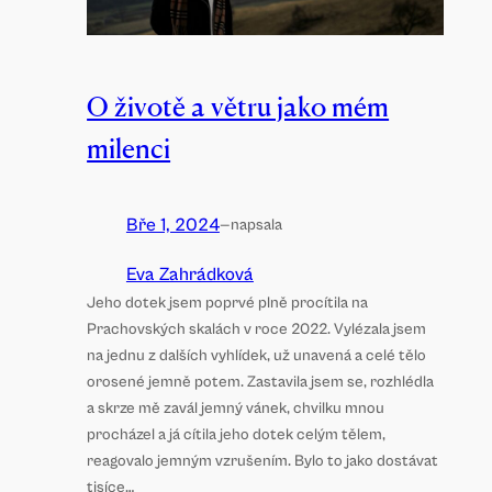
O životě a větru jako mém
milenci
Bře 1, 2024
—
napsala
Eva Zahrádková
Jeho dotek jsem poprvé plně procítila na
Prachovských skalách v roce 2022. Vylézala jsem
na jednu z dalších vyhlídek, už unavená a celé tělo
orosené jemně potem. Zastavila jsem se, rozhlédla
a skrze mě zavál jemný vánek, chvilku mnou
procházel a já cítila jeho dotek celým tělem,
reagovalo jemným vzrušením. Bylo to jako dostávat
tisíce…