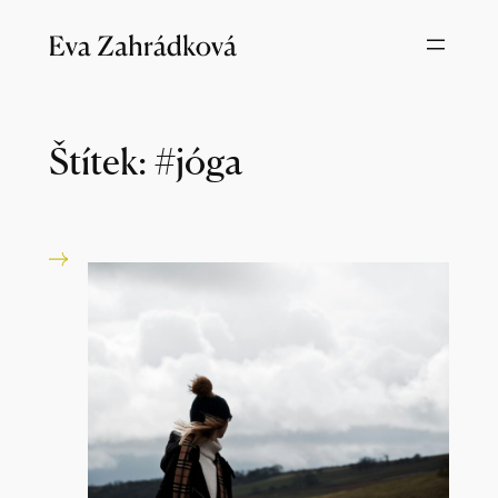
Přeskočit
na
obsah
Štítek:
#jóga